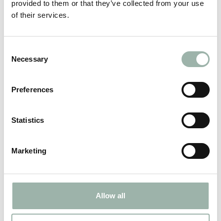
provided to them or that they’ve collected from your use
återställa delar till full funktion – och förlänger
of their services.
därmed produktens livslängd samtidigt som avfall
minskas.
Consent
Necessary
Selection
REGELEFTERLEVNAD
Preferences
Statistics
Marketing
Allow all