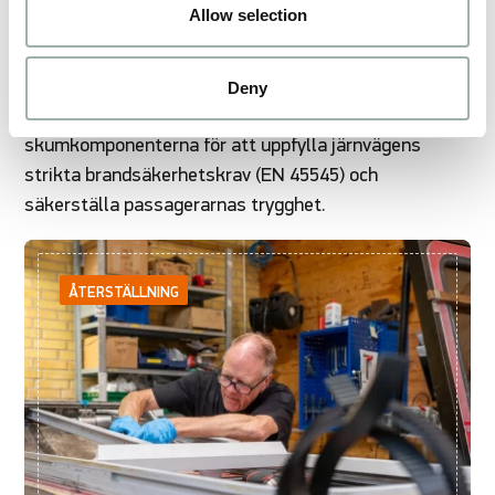
Allow selection
Deny
Vi adderar ett brandskyddande lager till
skumkomponenterna för att uppfylla järnvägens
strikta brandsäkerhetskrav (EN 45545) och
säkerställa passagerarnas trygghet.
ÅTERSTÄLLNING